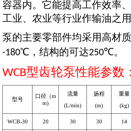
容器内。它能提高工作效率
工业、农业等行业作输油之
泵的主要零部件均采用高材
℃
，结构的可达
℃
。
-180
250
型齿轮泵性能参数
WCB
流量
扬程
重量
口径（
m
型号
m)
(L/min)
(m)
(kg)
WCB-30
20
30
30
1
4