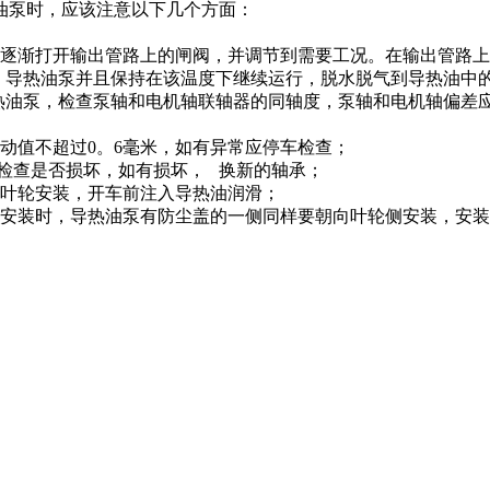
热油泵时，应该注意以下几个方面：
，逐渐打开输出管路上的闸阀，并调节到需要工况。在输出管
30度，导热油泵并且保持在该温度下继续运行，脱水脱气到导热
导热油泵，检查泵轴和电机轴联轴器的同轴度，泵轴和电机轴偏
振动值不超过0。6毫米，如有异常应停车检查；
后，检查是否损坏，如有损坏， 换新的轴承；
朝向叶轮安装，开车前注入导热油润滑；
新安装时，导热油泵有防尘盖的一侧同样要朝向叶轮侧安装，安