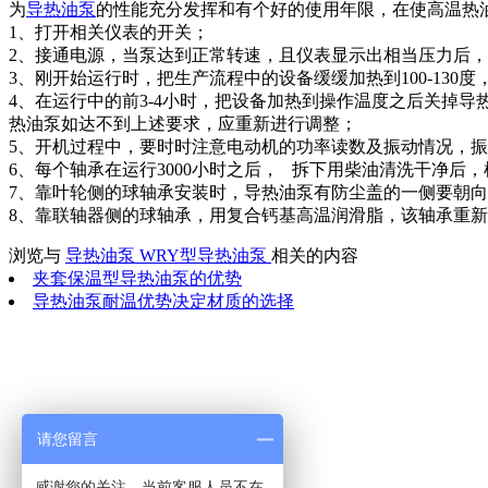
为
导热油泵
的性能充分发挥和有个好的使用年限，在使高温
1、打开相关仪表的开关；
2、接通电源，当泵达到正常转速，且仪表显示出相当压力后
3、刚开始运行时，把生产流程中的设备缓缓加热到100-1
4、在运行中的前3-4小时，把设备加热到操作温度之后关掉
热油泵如达不到上述要求，应重新进行调整；
5、开机过程中，要时时注意电动机的功率读数及振动情况，
6、每个轴承在运行3000小时之后， 拆下用柴油清洗干净
7、靠叶轮侧的球轴承安装时，导热油泵有防尘盖的一侧要
8、靠联轴器侧的球轴承，用复合钙基高温润滑脂，该轴承重
浏览与
导热油泵
WRY型导热油泵
相关的内容
夹套保温型导热油泵的优势
导热油泵耐温优势决定材质的选择
请您留言
感谢您的关注，当前客服人员不在