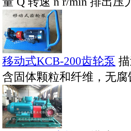
量 Q 转速 n r/min 排出压力
移动式KCB-200齿轮泵
描
含固体颗粒和纤维，无腐蚀