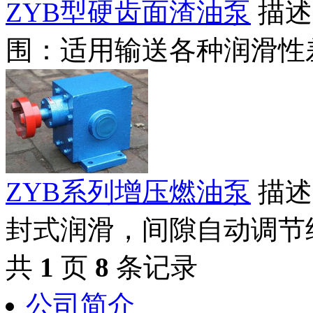
ZYB型硬齿面渣油泵
描述
围：适用输送各种润滑性差
ZYB系列增压燃油泵
描述
封式润滑，间隙自动调节结
共
1
页
8
条记录
公司简介