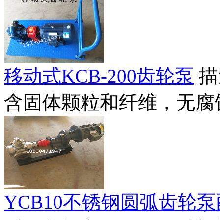
移动式KCB-200齿轮泵
描
含固体颗粒和纤维，无腐蚀
YCB10不锈钢圆弧齿轮