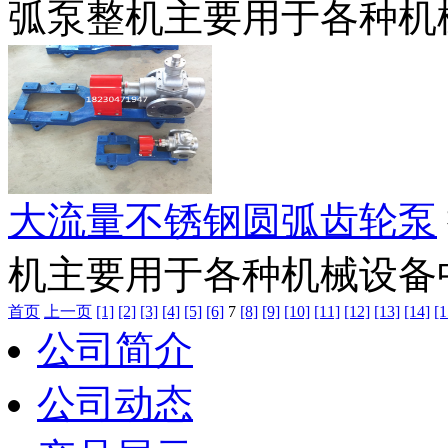
弧泵整机主要用于各种机械
大流量不锈钢圆弧齿轮泵
机主要用于各种机械设备中
首页
上一页
[1]
[2]
[3]
[4]
[5]
[6]
7
[8]
[9]
[10]
[11]
[12]
[13]
[14]
[1
公司简介
公司动态