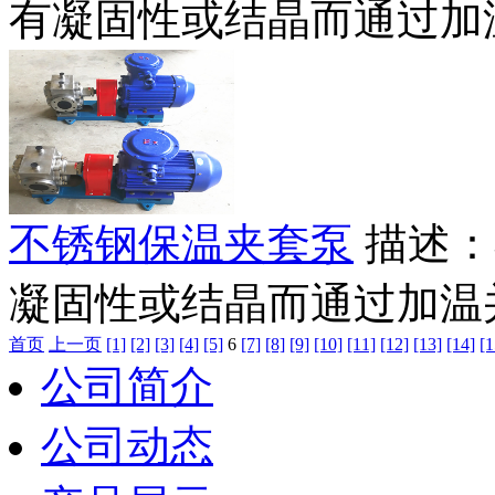
有凝固性或结晶而通过加温
不锈钢保温夹套泵
描述：
凝固性或结晶而通过加温并
首页
上一页
[1]
[2]
[3]
[4]
[5]
6
[7]
[8]
[9]
[10]
[11]
[12]
[13]
[14]
[1
公司简介
公司动态