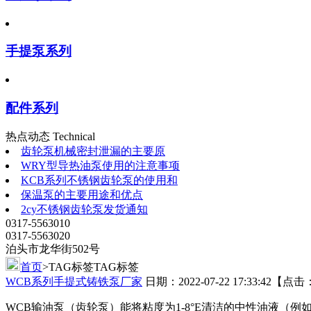
手提泵系列
配件系列
热点动态 Technical
齿轮泵机械密封泄漏的主要原
WRY型导热油泵使用的注意事项
KCB系列不锈钢齿轮泵的使用和
保温泵的主要用途和优点
2cy不锈钢齿轮泵发货通知
0317-5563010
0317-5563020
泊头市龙华街502号
首页
>TAG标签
TAG标签
WCB系列手提式铸铁泵厂家
日期：2022-07-22 17:33:42【点
WCB输油泵（齿轮泵）能将粘度为1-8°E清洁的中性油液