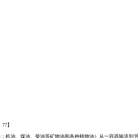
击：77】
（例如：机油、煤油、柴油等矿物油和各种植物油）从一容器输送