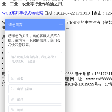
业、工业、农业等行业作输油之用。...
WCB系列手提式铸铁泵
日期：2022-07-22 17:10:13【点击：12
WCB输油泵（齿轮泵）能将粘度为1-8°E清洁的中性油液
请您留言
业、工业、农业等行业作输油之用。...
感谢您的关注，当前客服人员不在
共
1
页 /
2
条记录
线，请填写一下您的信息，我们会
公司简介
尽快和您联系。
公司动态
产品展示
公司资质
在线留言
联系我们
电话：0317-8309577 传真：0317-8309533 电子邮箱：156177811
手 机：18230471947 联系人：张经理 网 址：www.xsd5
沧州鑫胜达泵业有限公司 版权所有 冀ICP备13019099号-2 |